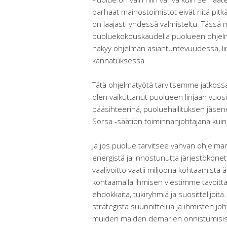
parhaat mainostoimistot eivät riitä pitkä
on laajasti yhdessä valmisteltu. Tässä
puoluekokouskaudella puolueen ohjelma
näkyy ohjelman asiantuntevuudessa, li
kannatuksessa.
Tätä ohjelmatyötä tarvitsemme jatkossak
olen vaikuttanut puolueen linjaan vuosi
pääsihteerinä, puoluehallituksen jäse
Sorsa -säätiön toiminnanjohtajana kuin n
Ja jos puolue tarvitsee vahvan ohjelman
energistä ja innostunutta järjestökone
vaalivoitto vaatii miljoona kohtaamista
kohtaamalla ihmisen viestimme tavoitta
ehdokkaita, tukiryhmiä ja suosittelijoita
strategista suunnittelua ja ihmisten j
muiden maiden demarien onnistumisist