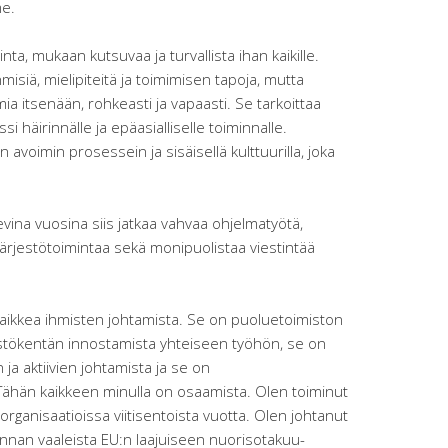
me.
a, mukaan kutsuvaa ja turvallista ihan kaikille.
isiä, mielipiteitä ja toimimisen tapoja, mutta
ia itsenään, rohkeasti ja vapaasti. Se tarkoittaa
si häirinnälle ja epäasialliselle toiminnalle.
avoimin prosessein ja sisäisellä kulttuurilla, joka
vina vuosina siis jatkaa vahvaa ohjelmatyötä,
 järjestötoimintaa sekä monipuolistaa viestintää
aikkea ihmisten johtamista. Se on puoluetoimiston
estökentän innostamista yhteiseen työhön, se on
 ja aktiivien johtamista ja se on
Tähän kaikkeen minulla on osaamista. Olen toiminut
organisaatioissa viitisentoista vuotta. Olen johtanut
unnan vaaleista EU:n laajuiseen nuorisotakuu-