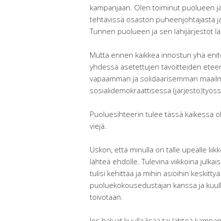
kampanjaan. Olen toiminut puolueen jä
tehtävissä osaston puheenjohtajasta ja
Tunnen puolueen ja sen lähijärjestöt lä
Mutta ennen kaikkea innostun yhä enit
yhdessä asetettujen tavoitteiden ete
vapaamman ja solidaarisemman maailma
sosialidemokraattisessa (järjestö)työss
Puoluesihteerin tulee tässä kaikessa oll
viejä.
Uskon, että minulla on tälle upealle liik
lähteä ehdolle. Tulevina viikkoina julka
tulisi kehittää ja mihin asioihin kesk
puoluekokousedustajan kanssa ja kuulla 
toivotaan.
Jos haluat kuulla lisää tai lähteä kamp