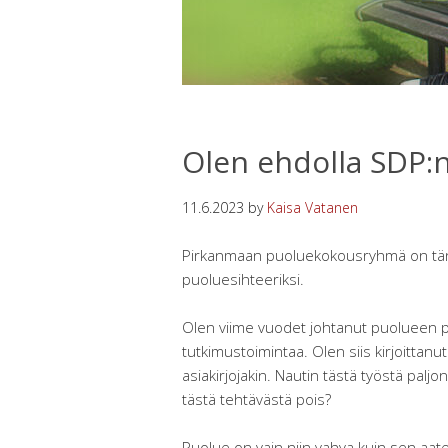
Olen ehdolla SDP:n
11.6.2023
by
Kaisa Vatanen
Pirkanmaan puoluekokousryhmä on tän
puoluesihteeriksi.
Olen viime vuodet johtanut puolueen po
tutkimustoimintaa. Olen siis kirjoittan
asiakirjojakin. Nautin tästä työstä paljon
tästä tehtävästä pois?
Puolue on vain niin vahva kuin sen aate 