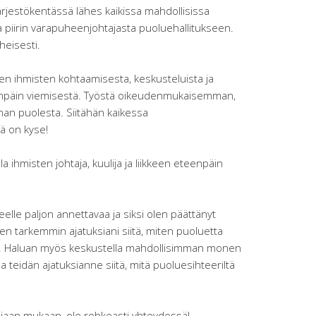
rjestökentässä lähes kaikissa mahdollisissa
 piirin varapuheenjohtajasta puoluehallitukseen.
heisesti.
en ihmisten kohtaamisesta, keskusteluista ja
enpäin viemisestä. Työstä oikeudenmukaisemman,
n puolesta. Siitähän kaikessa
ä on kyse!
a ihmisten johtaja, kuulija ja liikkeen eteenpäin
keelle paljon annettavaa ja siksi olen päättänyt
isen tarkemmin ajatuksiani siitä, miten puoluetta
ittyä. Haluan myös keskustella mahdollisimman monen
teidän ajatuksianne siitä, mitä puoluesihteeriltä
anjaan mukaan, ole rohkeasti yhteydessä!