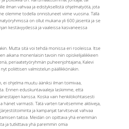
lle ilman vahvaa ja edistyksellistä ohjelmatyötä, jota
 me olemme todella onnistuneet viime vuosina. Tällä
työryhmissä on ollut mukana yli 600 jäsentä ja se
njan kestävyydessä ja vaaleissa kasvaneessa
in. Mutta sitä voi tehdä monissa eri rooleissa. Itse
en aikana monenlaisin tavoin niin opiskelijaliikkeen
nenä, periaatetyöryhmän puheenjohtajana, Kalevi
yt poliittisen valmistelun päällikkönäkin.
, ei ohjelma muutu ääniksi ilman toimivaa,
tta. Ennen eduskuntavaaleja laskimme, että
 äänestäjien kanssa. Koska vain henkilökohtaisesti
a hänet varmasti. Tätä varten tarvitsemme aktiiveja,
. Järjestötoiminta ja kampanjat tarvitsevat vahvaa
ohtamisen taitoa. Meidän on opittava yhä enemmän
a ja tutkittava yhä paremmin omia