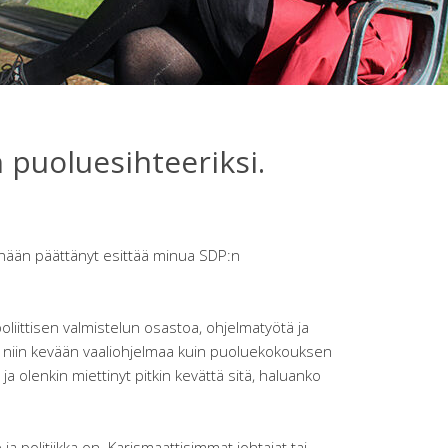
 puoluesihteeriksi.
ään päättänyt esittää minua SDP:n
liittisen valmistelun osastoa, ohjelmatyötä ja
ut niin kevään vaaliohjelmaa kuin puoluekokouksen
 ja olenkin miettinyt pitkin kevättä sitä, haluanko
ja politiikka on. Karismaattisimmat johtajat tai