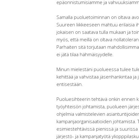
epäonnistumisiamme ja vahvuuksiam
Samalla puoluetoiminnan on oltava avoint
Suureen liikkeeseen mahtuu erilaisia ihm
jokaisen on saatava tulla mukaan ja toim
myös, että meillä on oltava nollatolerans
Parhaiten sitä torjutaan mahdollisimman 
ei jätä tilaa hähmäisyydelle.
Minun mielestäni puolueessa tulee tule
kehittää ja vahvistaa jäsenhankintaa ja
entisestään.
Puoluesihteerin tehtävä onkin ennen k
työyhteisön johtamista, puolueen järj
ohjelmia valmistelevien asiantuntijoiden
kampanjaorganisaatioiden johtamista. 
esimiestehtävissä pienissä ja suurissa 
järjestö- ja kampanjatyötä yliopppilask