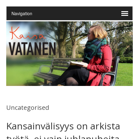
Uncategorised
Kansainvälisyys on arkista
työtä, ei vain juhlapuheita