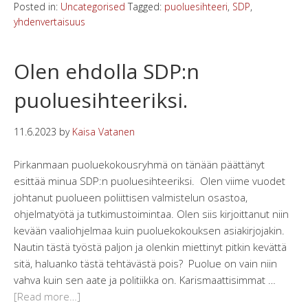
Posted in:
Uncategorised
Tagged:
puoluesihteeri
,
SDP
,
yhdenvertaisuus
Olen ehdolla SDP:n
puoluesihteeriksi.
11.6.2023
by
Kaisa Vatanen
Pirkanmaan puoluekokousryhmä on tänään päättänyt
esittää minua SDP:n puoluesihteeriksi. Olen viime vuodet
johtanut puolueen poliittisen valmistelun osastoa,
ohjelmatyötä ja tutkimustoimintaa. Olen siis kirjoittanut niin
kevään vaaliohjelmaa kuin puoluekokouksen asiakirjojakin.
Nautin tästä työstä paljon ja olenkin miettinyt pitkin kevättä
sitä, haluanko tästä tehtävästä pois? Puolue on vain niin
vahva kuin sen aate ja politiikka on. Karismaattisimmat …
[Read more…]