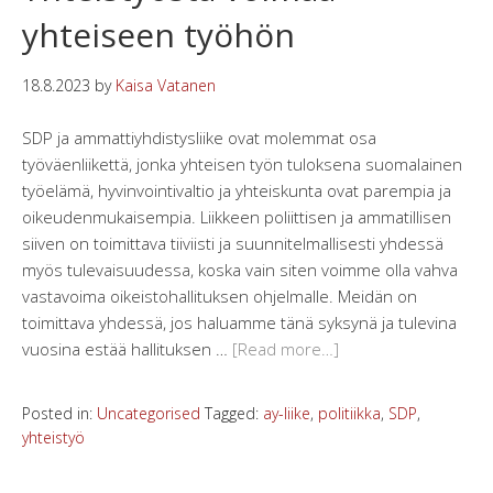
yhteiseen työhön
18.8.2023
by
Kaisa Vatanen
SDP ja ammattiyhdistysliike ovat molemmat osa
työväenliikettä, jonka yhteisen työn tuloksena suomalainen
työelämä, hyvinvointivaltio ja yhteiskunta ovat parempia ja
oikeudenmukaisempia. Liikkeen poliittisen ja ammatillisen
siiven on toimittava tiiviisti ja suunnitelmallisesti yhdessä
myös tulevaisuudessa, koska vain siten voimme olla vahva
vastavoima oikeistohallituksen ohjelmalle. Meidän on
toimittava yhdessä, jos haluamme tänä syksynä ja tulevina
vuosina estää hallituksen …
[Read more…]
Posted in:
Uncategorised
Tagged:
ay-liike
,
politiikka
,
SDP
,
yhteistyö