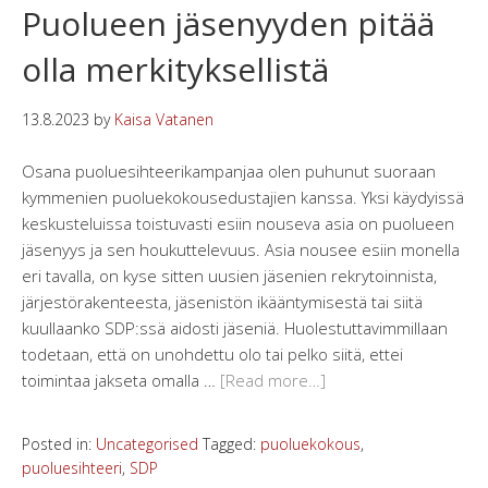
Puolueen jäsenyyden pitää
olla merkityksellistä
13.8.2023
by
Kaisa Vatanen
Osana puoluesihteerikampanjaa olen puhunut suoraan
kymmenien puoluekokousedustajien kanssa. Yksi käydyissä
keskusteluissa toistuvasti esiin nouseva asia on puolueen
jäsenyys ja sen houkuttelevuus. Asia nousee esiin monella
eri tavalla, on kyse sitten uusien jäsenien rekrytoinnista,
järjestörakenteesta, jäsenistön ikääntymisestä tai siitä
kuullaanko SDP:ssä aidosti jäseniä. Huolestuttavimmillaan
todetaan, että on unohdettu olo tai pelko siitä, ettei
toimintaa jakseta omalla …
[Read more…]
Posted in:
Uncategorised
Tagged:
puoluekokous
,
puoluesihteeri
,
SDP