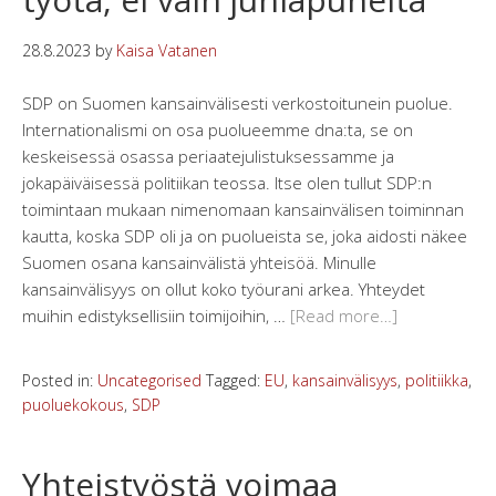
28.8.2023
by
Kaisa Vatanen
SDP on Suomen kansainvälisesti verkostoitunein puolue.
Internationalismi on osa puolueemme dna:ta, se on
keskeisessä osassa periaatejulistuksessamme ja
jokapäiväisessä politiikan teossa. Itse olen tullut SDP:n
toimintaan mukaan nimenomaan kansainvälisen toiminnan
kautta, koska SDP oli ja on puolueista se, joka aidosti näkee
Suomen osana kansainvälistä yhteisöä. Minulle
kansainvälisyys on ollut koko työurani arkea. Yhteydet
muihin edistyksellisiin toimijoihin, …
[Read more…]
Posted in:
Uncategorised
Tagged:
EU
,
kansainvälisyys
,
politiikka
,
puoluekokous
,
SDP
Yhteistyöstä voimaa