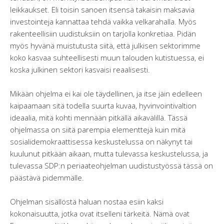
leikkaukset. Eli toisin sanoen itsensä takaisin maksavia
investointeja kannattaa tehdä vaikka velkarahalla. Myös
rakenteellisiin uudistuksiin on tarjolla konkretiaa. Pidän
myös hyvänä muistutusta siitä, että julkisen sektorimme
koko kasvaa suhteellisesti muun talouden kutistuessa, ei
koska julkinen sektori kasvaisi reaalisesti.
Mikään ohjelma ei kai ole täydellinen, ja itse jäin edelleen
kaipaamaan sitä todella suurta kuvaa, hyvinvointivaltion
ideaalia, mitä kohti mennään pitkällä aikavälillä. Tässä
ohjelmassa on siitä parempia elementtejä kuin mitä
sosialidemokraattisessa keskustelussa on näkynyt tai
kuulunut pitkään aikaan, mutta tulevassa keskustelussa, ja
tulevassa SDP:n periaateohjelman uudistustyössä tässä on
päästävä pidemmälle.
Ohjelman sisällöstä haluan nostaa esiin kaksi
kokonaisuutta, jotka ovat itselleni tärkeitä. Nämä ovat