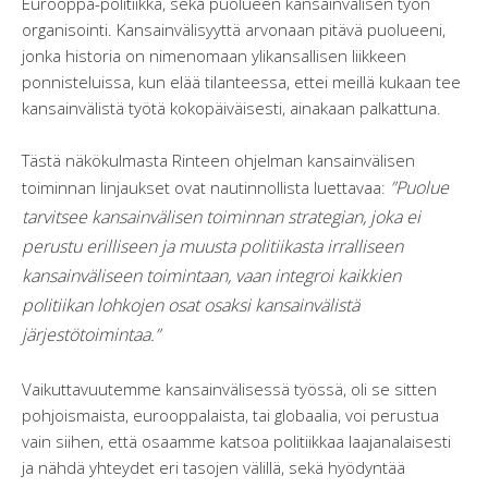
Eurooppa-politiikka, sekä puolueen kansainvälisen työn
organisointi. Kansainvälisyyttä arvonaan pitävä puolueeni,
jonka historia on nimenomaan ylikansallisen liikkeen
ponnisteluissa, kun elää tilanteessa, ettei meillä kukaan tee
kansainvälistä työtä kokopäiväisesti, ainakaan palkattuna.
Tästä näkökulmasta Rinteen ohjelman kansainvälisen
”Puolue
toiminnan linjaukset ovat nautinnollista luettavaa:
tarvitsee kansainvälisen toiminnan strategian, joka ei
perustu erilliseen ja muusta politiikasta irralliseen
kansainväliseen toimintaan, vaan integroi kaikkien
politiikan lohkojen osat osaksi kansainvälistä
järjestötoimintaa.”
Vaikuttavuutemme kansainvälisessä työssä, oli se sitten
pohjoismaista, eurooppalaista, tai globaalia, voi perustua
vain siihen, että osaamme katsoa politiikkaa laajanalaisesti
ja nähdä yhteydet eri tasojen välillä, sekä hyödyntää