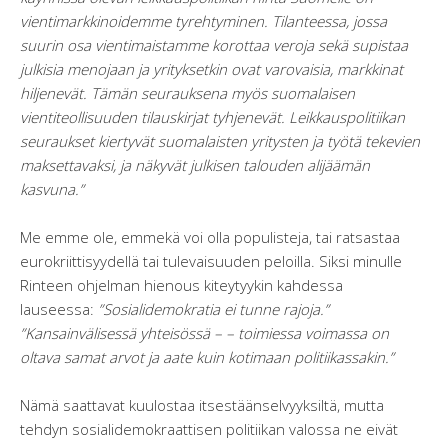
vientimarkkinoidemme tyrehtyminen. Tilanteessa, jossa
suurin osa vientimaistamme korottaa veroja sekä supistaa
julkisia menojaan ja yrityksetkin ovat varovaisia, markkinat
hiljenevät. Tämän seurauksena myös suomalaisen
vientiteollisuuden tilauskirjat tyhjenevät. Leikkauspolitiikan
seuraukset kiertyvät suomalaisten yritysten ja työtä tekevien
maksettavaksi, ja näkyvät julkisen talouden alijäämän
kasvuna.”
Me emme ole, emmekä voi olla populisteja, tai ratsastaa
eurokriittisyydellä tai tulevaisuuden peloilla. Siksi minulle
Rinteen ohjelman hienous kiteytyykin kahdessa
lauseessa:
”Sosialidemokratia ei tunne rajoja.”
”Kansainvälisessä yhteisössä – – toimiessa voimassa on
oltava samat arvot ja aate kuin kotimaan politiikassakin.”
Nämä saattavat kuulostaa itsestäänselvyyksiltä, mutta
tehdyn sosialidemokraattisen politiikan valossa ne eivät