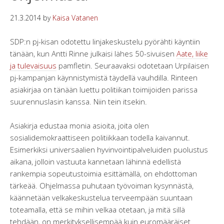
21.3.2014
by
Kaisa Vatanen
SDP:n pj-kisan odotettu linjakeskustelu pyörähti käyntiin
tänään, kun Antti Rinne julkaisi lähes 50-sivuisen
Aate, liike
ja tulevaisuus
pamfletin. Seuraavaksi odotetaan Urpilaisen
pj-kampanjan käynnistymistä täydellä vauhdilla. Rinteen
asiakirjaa on tänään luettu politiikan toimijoiden parissa
suurennuslasin kanssa. Niin tein itsekin.
Asiakirja edustaa monia asioita, joita olen
sosialidemokraattiseen politiikkaan todella kaivannut.
Esimerkiksi universaalien hyvinvointipalveluiden puolustus
aikana, jolloin vastuuta kannetaan lähinnä edellistä
rankempia sopeutustoimia esittämällä, on ehdottoman
tärkeää. Ohjelmassa puhutaan työvoiman kysynnästä,
käännetään velkakeskustelua terveempään suuntaan
toteamalla, että se mihin velkaa otetaan, ja mitä sillä
tehdään, on merkityksellisempää kuin euromääräiset