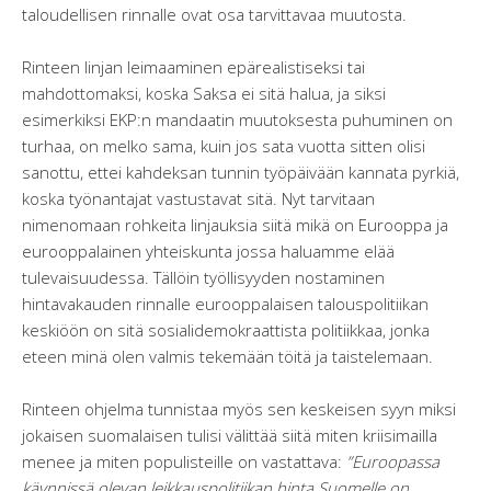
taloudellisen rinnalle ovat osa tarvittavaa muutosta.
Rinteen linjan leimaaminen epärealistiseksi tai
mahdottomaksi, koska Saksa ei sitä halua, ja siksi
esimerkiksi EKP:n mandaatin muutoksesta puhuminen on
turhaa, on melko sama, kuin jos sata vuotta sitten olisi
sanottu, ettei kahdeksan tunnin työpäivään kannata pyrkiä,
koska työnantajat vastustavat sitä. Nyt tarvitaan
nimenomaan rohkeita linjauksia siitä mikä on Eurooppa ja
eurooppalainen yhteiskunta jossa haluamme elää
tulevaisuudessa. Tällöin työllisyyden nostaminen
hintavakauden rinnalle eurooppalaisen talouspolitiikan
keskiöön on sitä sosialidemokraattista politiikkaa, jonka
eteen minä olen valmis tekemään töitä ja taistelemaan.
Rinteen ohjelma tunnistaa myös sen keskeisen syyn miksi
jokaisen suomalaisen tulisi välittää siitä miten kriisimailla
menee ja miten populisteille on vastattava:
”
Euroopassa
käynnissä olevan leikkauspolitiikan hinta Suomelle on