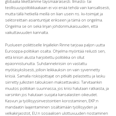
globaalia liikettämme täysmääräisesti. Ilmasto- tai
teollisuuspolitiikkaakaan ei voi enää tehdä vain kansallisesti,
mutta tällä hetkellä meillä on liian usein ns. kv-toimijat ja
sektoreittain asiantuntijat erikseen ja tämä on ongelma.
Ongelma se on sekä linjan johdonmukaisuuden, että
vaikuttavuuden kannalta.
Puolueen poliittiselle linjallekin Rinne tarjoaa paljon uutta
Eurooppa-politiikan osalta. Ohjelma myöntää reilusti sen,
että kriisin alusta harjoitettu politiikka on ollut
epäonnistunutta. Suhdannekriisiin on vastattu
myötäsykslisesti, jolloin leikkauksin on vain syvennetty
kriisiä. Samalla riskisijoittajat on pitkälti pelastettu ja lasku
siirretty julkisten talouksien maksettavaksi. Tarvitaankin
muutos politiikan suunnassa, jos kriisi halutaan ratkaista, ja
varsinkin jos halutaan suojata kansalaisten oikeudet.
Kasvun ja työllisyysinvestointien korostaminen, EKP:n
mandaatin laajentaminen sisältämään työllisyyden ja
velkakirjaostot, EU:n sosiaalisen ulottuvuuden nostaminen