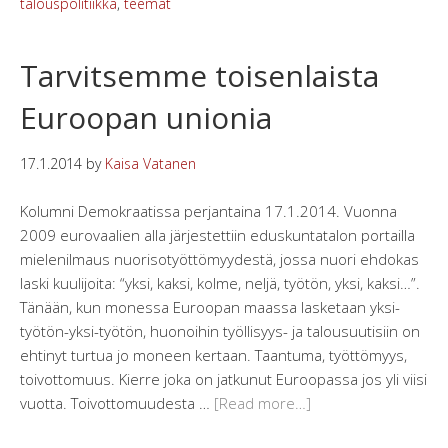
talouspolitiikka
,
teemat
Tarvitsemme toisenlaista
Euroopan unionia
17.1.2014
by
Kaisa Vatanen
Kolumni Demokraatissa perjantaina 17.1.2014. Vuonna
2009 eurovaalien alla järjestettiin eduskuntatalon portailla
mielenilmaus nuorisotyöttömyydestä, jossa nuori ehdokas
laski kuulijoita: “yksi, kaksi, kolme, neljä, työtön, yksi, kaksi…”.
Tänään, kun monessa Euroopan maassa lasketaan yksi-
työtön-yksi-työtön, huonoihin työllisyys- ja talousuutisiin on
ehtinyt turtua jo moneen kertaan. Taantuma, työttömyys,
toivottomuus. Kierre joka on jatkunut Euroopassa jos yli viisi
vuotta. Toivottomuudesta …
[Read more…]