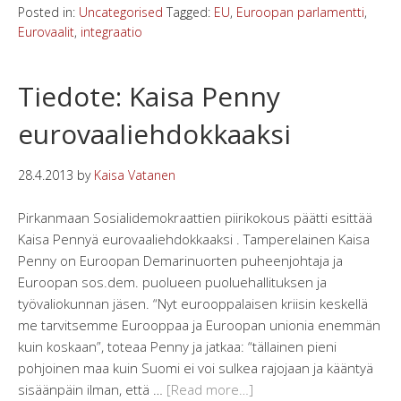
Posted in:
Uncategorised
Tagged:
EU
,
Euroopan parlamentti
,
Eurovaalit
,
integraatio
Tiedote: Kaisa Penny
eurovaaliehdokkaaksi
28.4.2013
by
Kaisa Vatanen
Pirkanmaan Sosialidemokraattien piirikokous päätti esittää
Kaisa Pennyä eurovaaliehdokkaaksi . Tamperelainen Kaisa
Penny on Euroopan Demarinuorten puheenjohtaja ja
Euroopan sos.dem. puolueen puoluehallituksen ja
työvaliokunnan jäsen. “Nyt eurooppalaisen kriisin keskellä
me tarvitsemme Eurooppaa ja Euroopan unionia enemmän
kuin koskaan”, toteaa Penny ja jatkaa: “tällainen pieni
pohjoinen maa kuin Suomi ei voi sulkea rajojaan ja kääntyä
sisäänpäin ilman, että …
[Read more…]