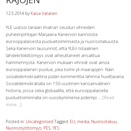
12.5.2014
by
Kaisa Vatanen
YLE uutisoi tänään Imatran seudun vihreiden
puheenjohtajan Marjaana Kanervon kannoista
eurooppalaisesta puoluetoiminnasta ja nuorisotakuusta.
Sekä Kanervon lausunnot, että YLEn totaalinen
lähdekritiikittömyys ovat aiheuttaneet ansaittua
hämmennystä. Kanervon mukaan vihreät ovat ainoa
eurooppalainen puolue, joka toimii yli maarajojen. Näin
sosialidemokraattina pidän kommenttia lähinnä huvittavana.
Sosialidemokratialla on 150-vuotinen kansainvälinen
historia, jossa sekä globaalilla, että eurooppalaisella
puoluetoiminnalla on vuosikymmeniä pidempi …
[Read
more…]
Posted in:
Uncategorised
Tagged:
EU
,
media
,
Nuorisotakuu
,
Nuorisotyöttömyys
,
PES
,
YES