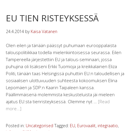
EU TIEN RISTEYKSESSÄ
24.4.2014
by
Kaisa Vatanen
Olen eilen ja tänään päässyt puhumaan eurooppalaista
talouspolitiikkaa todella mielenkiintoisessa seurassa. Eilen
Tampereella järjestettiin EU ja talous-seminaari, jossa
puhujina oli lisäkseni Erkki Tuomioja ja kreikkalainen Eliza
Politi, tänään taas Helsingissä puhuttiin EU:n taloudellisen ja
sosiaalisen ulottuvuuden suhteesta kokoomuksen Elina
Lepomäen ja SDP:n Kaarin Taipaleen kanssa.
Päällimmäisenä molemmista keskusteluista jäi mieleen
ajatus EU:sta tienristeyksessä. Olemme nyt …
[Read
more…]
Posted in:
Uncategorised
Tagged:
EU
,
Eurovaalit
,
integraatio
,