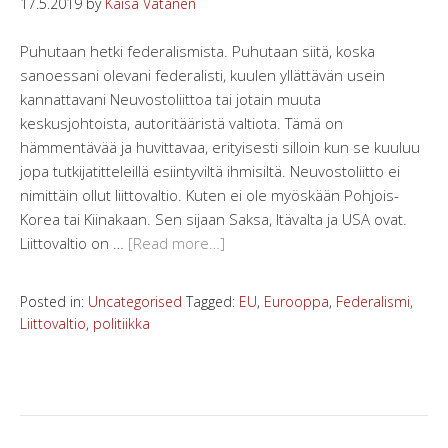
17.5.2019
by
Kaisa Vatanen
Puhutaan hetki federalismista. Puhutaan siitä, koska
sanoessani olevani federalisti, kuulen yllättävän usein
kannattavani Neuvostoliittoa tai jotain muuta
keskusjohtoista, autoritääristä valtiota. Tämä on
hämmentävää ja huvittavaa, erityisesti silloin kun se kuuluu
jopa tutkijatitteleillä esiintyviltä ihmisiltä. Neuvostoliitto ei
nimittäin ollut liittovaltio. Kuten ei ole myöskään Pohjois-
Korea tai Kiinakaan. Sen sijaan Saksa, Itävalta ja USA ovat.
Liittovaltio on …
[Read more…]
Posted in:
Uncategorised
Tagged:
EU
,
Eurooppa
,
Federalismi
,
Liittovaltio
,
politiikka