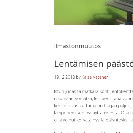
ilmastonmuutos
Lentämisen päästöi
19.12.2018
by
Kaisa Vatanen
Istun junassa matkalla kohti lentokent
ulkomaantyömatka, lentäen. Tänä vuonna
kerran kuussa. Tämä on hurjan paljon,
lämpenemisen pysäyttämisestä. Osa täm
olisi voinut korvata hyvillä etäyhteyksill