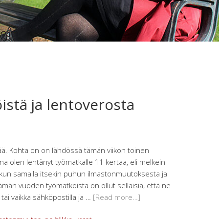
stä ja lentoverosta
tää. Kohta on on lähdössä tämän viikon toinen
 olen lentänyt työmatkalle 11 kertaa, eli melkein
 kun samalla itsekin puhun ilmastonmuutoksesta ja
än vuoden työmatkoista on ollut sellaisia, että ne
ä tai vaikka sähköpostilla ja …
[Read more…]