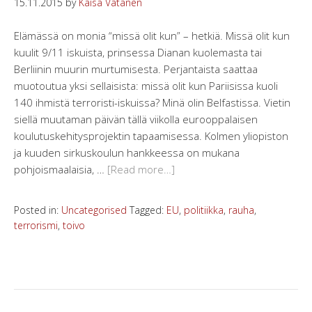
15.11.2015
by
Kaisa Vatanen
Elämässä on monia “missä olit kun” – hetkiä. Missä olit kun
kuulit 9/11 iskuista, prinsessa Dianan kuolemasta tai
Berliinin muurin murtumisesta. Perjantaista saattaa
muotoutua yksi sellaisista: missä olit kun Pariisissa kuoli
140 ihmistä terroristi-iskuissa? Minä olin Belfastissa. Vietin
siellä muutaman päivän tällä viikolla eurooppalaisen
koulutuskehitysprojektin tapaamisessa. Kolmen yliopiston
ja kuuden sirkuskoulun hankkeessa on mukana
pohjoismaalaisia, …
[Read more…]
Posted in:
Uncategorised
Tagged:
EU
,
politiikka
,
rauha
,
terrorismi
,
toivo