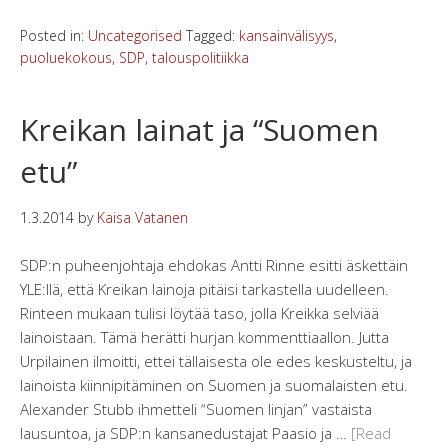
Posted in:
Uncategorised
Tagged:
kansainvälisyys
,
puoluekokous
,
SDP
,
talouspolitiikka
Kreikan lainat ja “Suomen
etu”
1.3.2014
by
Kaisa Vatanen
SDP:n puheenjohtaja ehdokas Antti Rinne esitti äskettäin
YLE:llä, että Kreikan lainoja pitäisi tarkastella uudelleen.
Rinteen mukaan tulisi löytää taso, jolla Kreikka selviää
lainoistaan. Tämä herätti hurjan kommenttiaallon. Jutta
Urpilainen ilmoitti, ettei tällaisesta ole edes keskusteltu, ja
lainoista kiinnipitäminen on Suomen ja suomalaisten etu.
Alexander Stubb ihmetteli “Suomen linjan” vastaista
lausuntoa, ja SDP:n kansanedustajat Paasio ja …
[Read