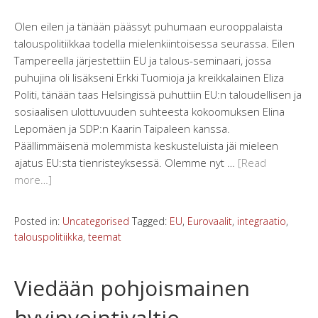
Olen eilen ja tänään päässyt puhumaan eurooppalaista
talouspolitiikkaa todella mielenkiintoisessa seurassa. Eilen
Tampereella järjestettiin EU ja talous-seminaari, jossa
puhujina oli lisäkseni Erkki Tuomioja ja kreikkalainen Eliza
Politi, tänään taas Helsingissä puhuttiin EU:n taloudellisen ja
sosiaalisen ulottuvuuden suhteesta kokoomuksen Elina
Lepomäen ja SDP:n Kaarin Taipaleen kanssa.
Päällimmäisenä molemmista keskusteluista jäi mieleen
ajatus EU:sta tienristeyksessä. Olemme nyt …
[Read
more…]
Posted in:
Uncategorised
Tagged:
EU
,
Eurovaalit
,
integraatio
,
talouspolitiikka
,
teemat
Viedään pohjoismainen
hyvinvointivaltio