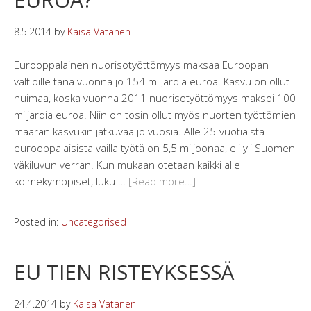
8.5.2014
by
Kaisa Vatanen
Eurooppalainen nuorisotyöttömyys maksaa Euroopan
valtioille tänä vuonna jo 154 miljardia euroa. Kasvu on ollut
huimaa, koska vuonna 2011 nuorisotyöttömyys maksoi 100
miljardia euroa. Niin on tosin ollut myös nuorten työttömien
määrän kasvukin jatkuvaa jo vuosia. Alle 25-vuotiaista
eurooppalaisista vailla työtä on 5,5 miljoonaa, eli yli Suomen
väkiluvun verran. Kun mukaan otetaan kaikki alle
kolmekymppiset, luku …
[Read more…]
Posted in:
Uncategorised
EU TIEN RISTEYKSESSÄ
24.4.2014
by
Kaisa Vatanen