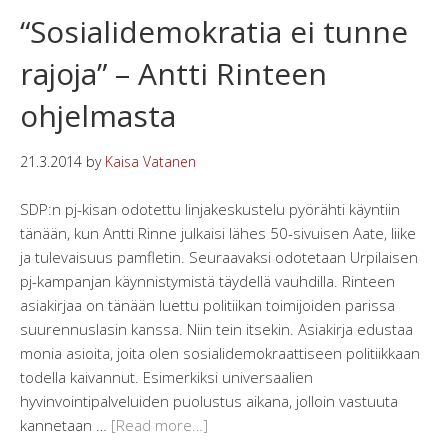
“Sosialidemokratia ei tunne
rajoja” – Antti Rinteen
ohjelmasta
21.3.2014
by
Kaisa Vatanen
SDP:n pj-kisan odotettu linjakeskustelu pyörähti käyntiin
tänään, kun Antti Rinne julkaisi lähes 50-sivuisen Aate, liike
ja tulevaisuus pamfletin. Seuraavaksi odotetaan Urpilaisen
pj-kampanjan käynnistymistä täydellä vauhdilla. Rinteen
asiakirjaa on tänään luettu politiikan toimijoiden parissa
suurennuslasin kanssa. Niin tein itsekin. Asiakirja edustaa
monia asioita, joita olen sosialidemokraattiseen politiikkaan
todella kaivannut. Esimerkiksi universaalien
hyvinvointipalveluiden puolustus aikana, jolloin vastuuta
kannetaan …
[Read more…]