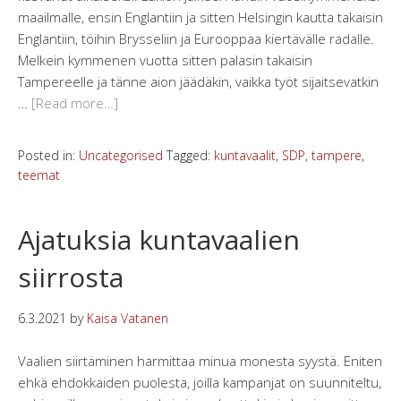
maailmalle, ensin Englantiin ja sitten Helsingin kautta takaisin
Englantiin, töihin Brysseliin ja Eurooppaa kiertävälle radalle.
Melkein kymmenen vuotta sitten palasin takaisin
Tampereelle ja tänne aion jäädäkin, vaikka työt sijaitsevatkin
…
[Read more…]
Posted in:
Uncategorised
Tagged:
kuntavaalit
,
SDP
,
tampere
,
teemat
Ajatuksia kuntavaalien
siirrosta
6.3.2021
by
Kaisa Vatanen
Vaalien siirtäminen harmittaa minua monesta syystä. Eniten
ehkä ehdokkaiden puolesta, joilla kampanjat on suunniteltu,