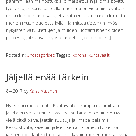
pahimmillaan mainostuksia jo maksettukin ja lomia sovittu
työnantajan kanssa. Itselläni homma on vielä niin levällään
oman kampanjan osalta, että siitä en juuri murehdi, mutta
monen muun puolesta kyllä. Harmittaa tietenkin myös
nykyisten valtuutettujen ja muiden luottamushenkilöiden
puolesta, jotka ovat myös eläneet …
[Read more…]
Posted in:
Uncategorised
Tagged:
korona
,
kuntavaalit
Jäljellä enää tärkein
8.4.2017
by
Kaisa Vatanen
Nyt se on melkein ohi. Kuntavaalien kampanja nimittäin.
Jäljellä on se tärkein, eli vaalipäivä. Tänään tehtiin porukalla
vielä pitkä päivä, jaettiin ruusuja ja ilmapalloeläimiä
Keskustorilla, käveltiin jälleen kerran kilometri toisensa
jälkeen postilaatikolta toiselle ja käytiin monen monta hyvää