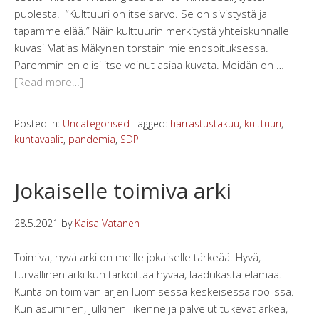
puolesta. “Kulttuuri on itseisarvo. Se on sivistystä ja
tapamme elää.” Näin kulttuurin merkitystä yhteiskunnalle
kuvasi Matias Mäkynen torstain mielenosoituksessa.
Paremmin en olisi itse voinut asiaa kuvata. Meidän on …
[Read more…]
Posted in:
Uncategorised
Tagged:
harrastustakuu
,
kulttuuri
,
kuntavaalit
,
pandemia
,
SDP
Jokaiselle toimiva arki
28.5.2021
by
Kaisa Vatanen
Toimiva, hyvä arki on meille jokaiselle tärkeää. Hyvä,
turvallinen arki kun tarkoittaa hyvää, laadukasta elämää.
Kunta on toimivan arjen luomisessa keskeisessä roolissa.
Kun asuminen, julkinen liikenne ja palvelut tukevat arkea,