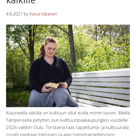
4.6.2021
by
Kaisa Vatanen
Kuluneella viikolla on kulttuuri ollut esillä monin tavoin. Meillä
Tampereella petyttiin, kun kulttuuripääkaupungiksi vuodelle
2026 valittiin Oulu. Torstaina taas tapahtuma- ja kulttuuriala
osoitti mieltään Helsingissä alan toimintaedellytysten