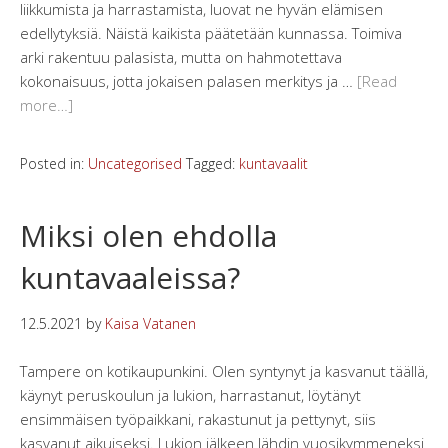
liikkumista ja harrastamista, luovat ne hyvän elämisen
edellytyksiä. Näistä kaikista päätetään kunnassa. Toimiva
arki rakentuu palasista, mutta on hahmotettava
kokonaisuus, jotta jokaisen palasen merkitys ja …
[Read
more…]
Posted in:
Uncategorised
Tagged:
kuntavaalit
Miksi olen ehdolla
kuntavaaleissa?
12.5.2021
by
Kaisa Vatanen
Tampere on kotikaupunkini. Olen syntynyt ja kasvanut täällä,
käynyt peruskoulun ja lukion, harrastanut, löytänyt
ensimmäisen työpaikkani, rakastunut ja pettynyt, siis
kasvanut aikuiseksi. Lukion jälkeen lähdin vuosikymmeneksi