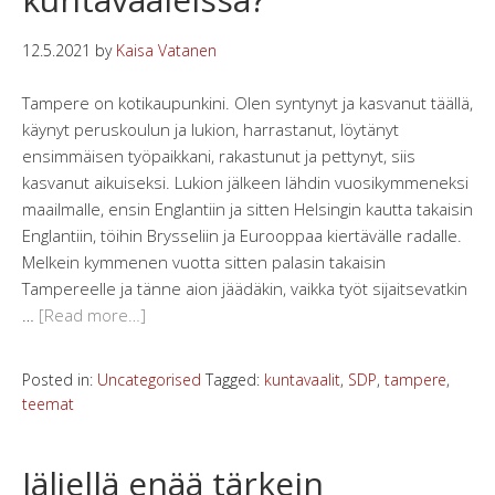
12.5.2021
by
Kaisa Vatanen
Tampere on kotikaupunkini. Olen syntynyt ja kasvanut täällä,
käynyt peruskoulun ja lukion, harrastanut, löytänyt
ensimmäisen työpaikkani, rakastunut ja pettynyt, siis
kasvanut aikuiseksi. Lukion jälkeen lähdin vuosikymmeneksi
maailmalle, ensin Englantiin ja sitten Helsingin kautta takaisin
Englantiin, töihin Brysseliin ja Eurooppaa kiertävälle radalle.
Melkein kymmenen vuotta sitten palasin takaisin
Tampereelle ja tänne aion jäädäkin, vaikka työt sijaitsevatkin
…
[Read more…]
Posted in:
Uncategorised
Tagged:
kuntavaalit
,
SDP
,
tampere
,
teemat
Jäljellä enää tärkein