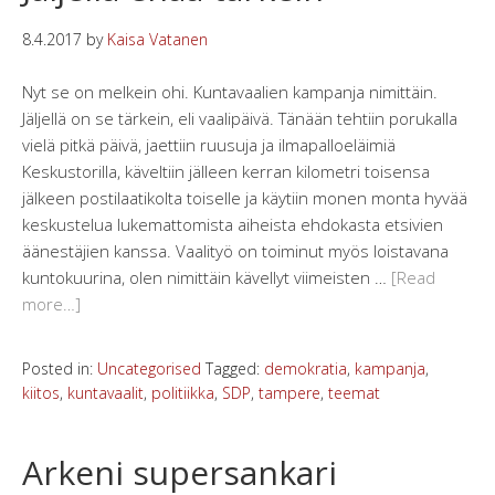
8.4.2017
by
Kaisa Vatanen
Nyt se on melkein ohi. Kuntavaalien kampanja nimittäin.
Jäljellä on se tärkein, eli vaalipäivä. Tänään tehtiin porukalla
vielä pitkä päivä, jaettiin ruusuja ja ilmapalloeläimiä
Keskustorilla, käveltiin jälleen kerran kilometri toisensa
jälkeen postilaatikolta toiselle ja käytiin monen monta hyvää
keskustelua lukemattomista aiheista ehdokasta etsivien
äänestäjien kanssa. Vaalityö on toiminut myös loistavana
kuntokuurina, olen nimittäin kävellyt viimeisten …
[Read
more…]
Posted in:
Uncategorised
Tagged:
demokratia
,
kampanja
,
kiitos
,
kuntavaalit
,
politiikka
,
SDP
,
tampere
,
teemat
Arkeni supersankari