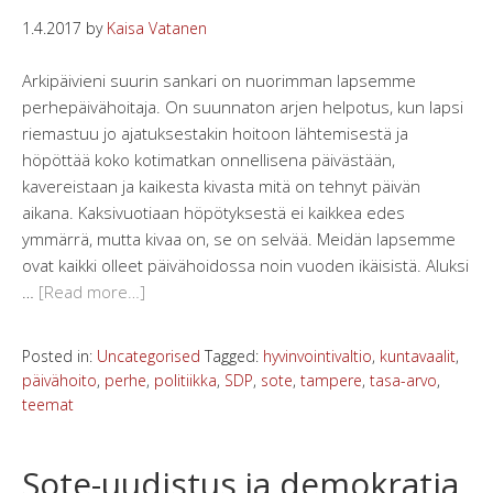
1.4.2017
by
Kaisa Vatanen
Arkipäivieni suurin sankari on nuorimman lapsemme
perhepäivähoitaja. On suunnaton arjen helpotus, kun lapsi
riemastuu jo ajatuksestakin hoitoon lähtemisestä ja
höpöttää koko kotimatkan onnellisena päivästään,
kavereistaan ja kaikesta kivasta mitä on tehnyt päivän
aikana. Kaksivuotiaan höpötyksestä ei kaikkea edes
ymmärrä, mutta kivaa on, se on selvää. Meidän lapsemme
ovat kaikki olleet päivähoidossa noin vuoden ikäisistä. Aluksi
…
[Read more…]
Posted in:
Uncategorised
Tagged:
hyvinvointivaltio
,
kuntavaalit
,
päivähoito
,
perhe
,
politiikka
,
SDP
,
sote
,
tampere
,
tasa-arvo
,
teemat
Sote-uudistus ja demokratia