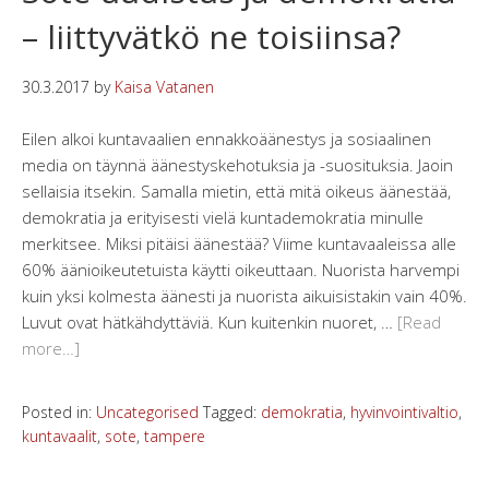
– liittyvätkö ne toisiinsa?
30.3.2017
by
Kaisa Vatanen
Eilen alkoi kuntavaalien ennakkoäänestys ja sosiaalinen
media on täynnä äänestyskehotuksia ja -suosituksia. Jaoin
sellaisia itsekin. Samalla mietin, että mitä oikeus äänestää,
demokratia ja erityisesti vielä kuntademokratia minulle
merkitsee. Miksi pitäisi äänestää? Viime kuntavaaleissa alle
60% äänioikeutetuista käytti oikeuttaan. Nuorista harvempi
kuin yksi kolmesta äänesti ja nuorista aikuisistakin vain 40%.
Luvut ovat hätkähdyttäviä. Kun kuitenkin nuoret, …
[Read
more…]
Posted in:
Uncategorised
Tagged:
demokratia
,
hyvinvointivaltio
,
kuntavaalit
,
sote
,
tampere