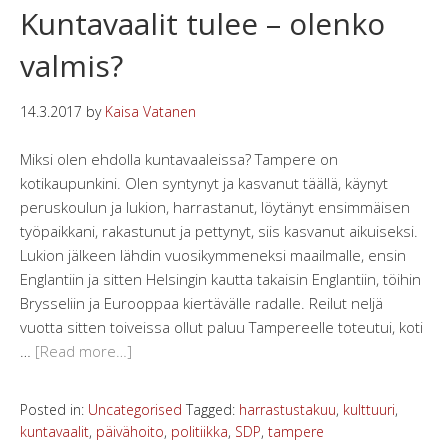
Kuntavaalit tulee – olenko
valmis?
14.3.2017
by
Kaisa Vatanen
Miksi olen ehdolla kuntavaaleissa? Tampere on
kotikaupunkini. Olen syntynyt ja kasvanut täällä, käynyt
peruskoulun ja lukion, harrastanut, löytänyt ensimmäisen
työpaikkani, rakastunut ja pettynyt, siis kasvanut aikuiseksi.
Lukion jälkeen lähdin vuosikymmeneksi maailmalle, ensin
Englantiin ja sitten Helsingin kautta takaisin Englantiin, töihin
Brysseliin ja Eurooppaa kiertävälle radalle. Reilut neljä
vuotta sitten toiveissa ollut paluu Tampereelle toteutui, koti
…
[Read more…]
Posted in:
Uncategorised
Tagged:
harrastustakuu
,
kulttuuri
,
kuntavaalit
,
päivähoito
,
politiikka
,
SDP
,
tampere