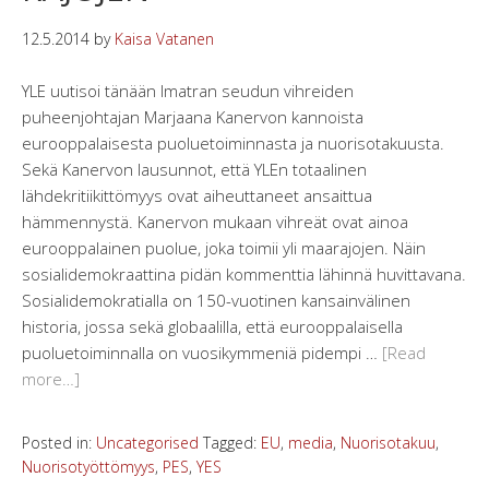
12.5.2014
by
Kaisa Vatanen
YLE uutisoi tänään Imatran seudun vihreiden
puheenjohtajan Marjaana Kanervon kannoista
eurooppalaisesta puoluetoiminnasta ja nuorisotakuusta.
Sekä Kanervon lausunnot, että YLEn totaalinen
lähdekritiikittömyys ovat aiheuttaneet ansaittua
hämmennystä. Kanervon mukaan vihreät ovat ainoa
eurooppalainen puolue, joka toimii yli maarajojen. Näin
sosialidemokraattina pidän kommenttia lähinnä huvittavana.
Sosialidemokratialla on 150-vuotinen kansainvälinen
historia, jossa sekä globaalilla, että eurooppalaisella
puoluetoiminnalla on vuosikymmeniä pidempi …
[Read
more…]
Posted in:
Uncategorised
Tagged:
EU
,
media
,
Nuorisotakuu
,
Nuorisotyöttömyys
,
PES
,
YES