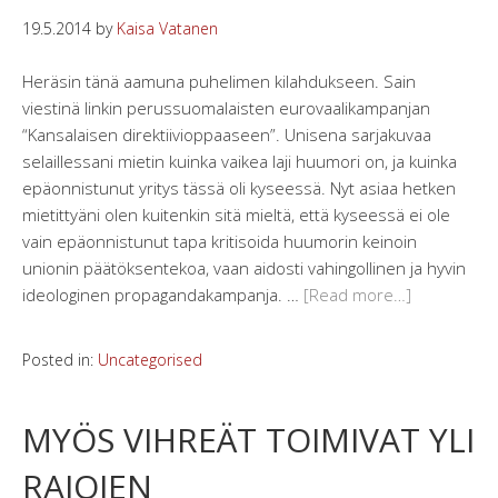
19.5.2014
by
Kaisa Vatanen
Heräsin tänä aamuna puhelimen kilahdukseen. Sain
viestinä linkin perussuomalaisten eurovaalikampanjan
“Kansalaisen direktiivioppaaseen”. Unisena sarjakuvaa
selaillessani mietin kuinka vaikea laji huumori on, ja kuinka
epäonnistunut yritys tässä oli kyseessä. Nyt asiaa hetken
mietittyäni olen kuitenkin sitä mieltä, että kyseessä ei ole
vain epäonnistunut tapa kritisoida huumorin keinoin
unionin päätöksentekoa, vaan aidosti vahingollinen ja hyvin
ideologinen propagandakampanja. …
[Read more…]
Posted in:
Uncategorised
MYÖS VIHREÄT TOIMIVAT YLI
RAJOJEN