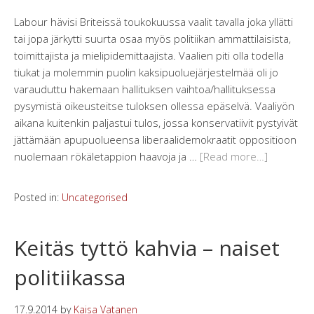
Labour hävisi Briteissä toukokuussa vaalit tavalla joka yllätti
tai jopa järkytti suurta osaa myös politiikan ammattilaisista,
toimittajista ja mielipidemittaajista. Vaalien piti olla todella
tiukat ja molemmin puolin kaksipuoluejärjestelmää oli jo
varauduttu hakemaan hallituksen vaihtoa/hallituksessa
pysymistä oikeusteitse tuloksen ollessa epäselvä. Vaaliyön
aikana kuitenkin paljastui tulos, jossa konservatiivit pystyivät
jättämään apupuolueensa liberaalidemokraatit oppositioon
nuolemaan rökäletappion haavoja ja …
[Read more…]
Posted in:
Uncategorised
Keitäs tyttö kahvia – naiset
politiikassa
17.9.2014
by
Kaisa Vatanen