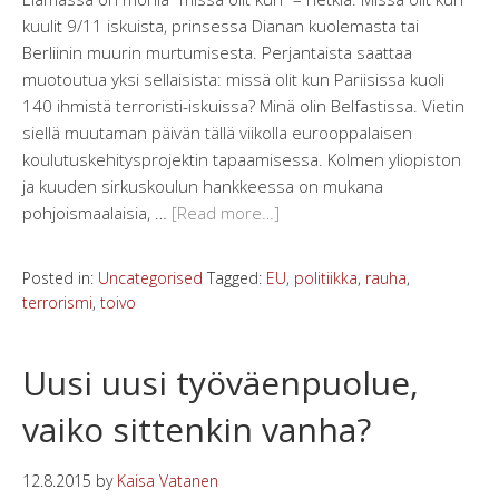
kuulit 9/11 iskuista, prinsessa Dianan kuolemasta tai
Berliinin muurin murtumisesta. Perjantaista saattaa
muotoutua yksi sellaisista: missä olit kun Pariisissa kuoli
140 ihmistä terroristi-iskuissa? Minä olin Belfastissa. Vietin
siellä muutaman päivän tällä viikolla eurooppalaisen
koulutuskehitysprojektin tapaamisessa. Kolmen yliopiston
ja kuuden sirkuskoulun hankkeessa on mukana
pohjoismaalaisia, …
[Read more…]
Posted in:
Uncategorised
Tagged:
EU
,
politiikka
,
rauha
,
terrorismi
,
toivo
Uusi uusi työväenpuolue,
vaiko sittenkin vanha?
12.8.2015
by
Kaisa Vatanen