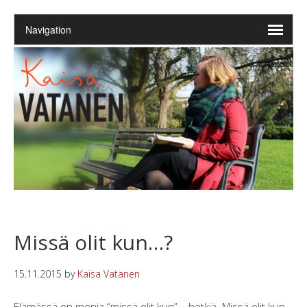
Missä olit kun…?
15.11.2015
by
Kaisa Vatanen
Elämässä on monia “missä olit kun” – hetkiä. Missä olit kun