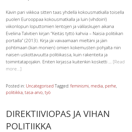
Kävin pari viikkoa sitten taas yhdellä kokousmatkalla toisella
puolen Eurooppaa kokousmatkalla ja luin (vihdoin!)
viikonlopun loputtomien lentojen ja välilaskujen aikana
Eveliina Talvitien kirjan “Keitäs tyttö kahvia – Naisia politiikan
portailla” (2013). Kirja jäi vaivaamaan mieltäni ja jäin
pohtimaan (liian monien) omien kokemusten pohjalta niin
naisen uskottavuutta politiikassa, kuin rakenteita ja
toimintatapojakin. Eniten kirjassa kuitenkin kosketti …
[Read
more…]
Posted in:
Uncategorised
Tagged:
feminismi
,
media
,
perhe
,
politiikka
,
tasa-arvo
,
työ
DIREKTIIVIOPAS JA VIHAN
POLITIIKKA