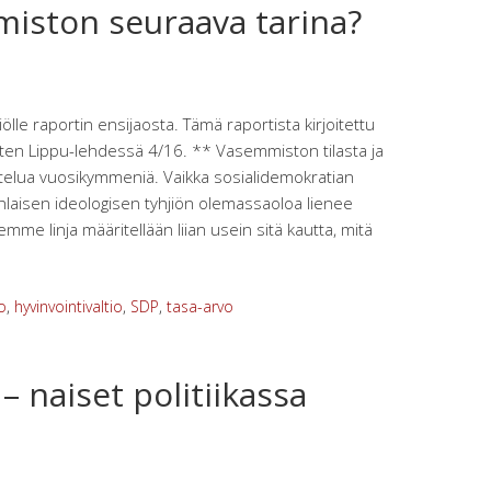
iston seuraava tarina?
iölle raportin ensijaosta. Tämä raportista kirjoitettu
rten Lippu-lehdessä 4/16. ** Vasemmiston tilasta ja
telua vuosikymmeniä. Vaikka sosialidemokratian
inlaisen ideologisen tyhjiön olemassaoloa lienee
eemme linja määritellään liian usein sitä kautta, mitä
o
,
hyvinvointivaltio
,
SDP
,
tasa-arvo
 – naiset politiikassa