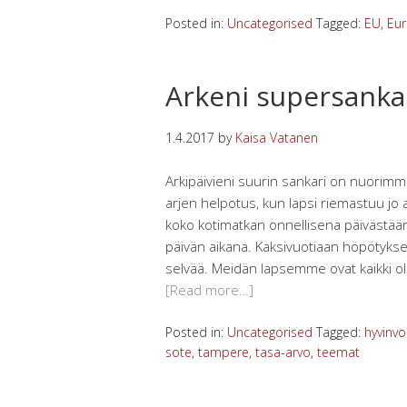
Posted in:
Uncategorised
Tagged:
EU
,
Eu
Arkeni supersanka
1.4.2017
by
Kaisa Vatanen
Arkipäivieni suurin sankari on nuori
arjen helpotus, kun lapsi riemastuu jo
koko kotimatkan onnellisena päivästään,
päivän aikana. Kaksivuotiaan höpötykse
selvää. Meidän lapsemme ovat kaikki ol
[Read more…]
Posted in:
Uncategorised
Tagged:
hyvinvoi
sote
,
tampere
,
tasa-arvo
,
teemat