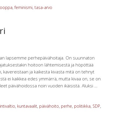
rooppa
,
feminismi
,
tasa-arvo
ri
mman lapsemme perhepäivähoitaja. On suunnaton
 ajatuksestakin hoitoon lähtemisestä ja höpöttää
 kavereistaan ja kaikesta kivasta mitä on tehnyt
stä ei kaikkea edes ymmärrä, mutta kivaa on, se on
leet päivähoidossa noin vuoden ikäisistä. Aluksi …
ntivaltio
,
kuntavaalit
,
päivähoito
,
perhe
,
politiikka
,
SDP
,