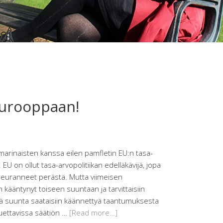
Eurooppaan!
emarinaisten kanssa eilen pamfletin EU:n tasa-
EU on ollut tasa-arvopolitiikan edelläkävijä, jopa
euranneet perästä. Mutta viimeisen
ääntynyt toiseen suuntaan ja tarvittaisiin
ttä suunta saataisiin käännettyä taantumuksesta
luettavissa säätiön …
[Read more…]