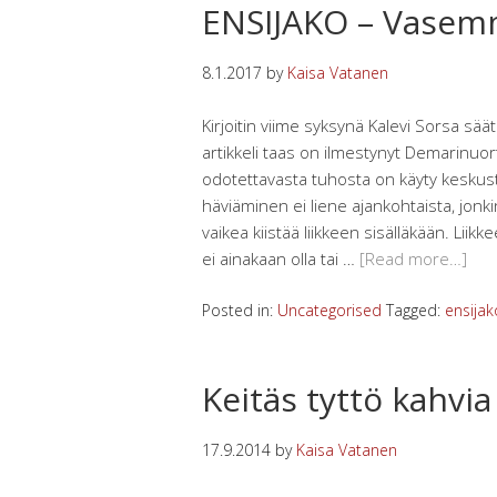
ENSIJAKO – Vasemm
8.1.2017
by
Kaisa Vatanen
Kirjoitin viime syksynä Kalevi Sorsa säät
artikkeli taas on ilmestynyt Demarinuo
odotettavasta tuhosta on käyty keskus
häviäminen ei liene ajankohtaista, jonk
vaikea kiistää liikkeen sisälläkään. Liikk
ei ainakaan olla tai …
[Read more…]
Posted in:
Uncategorised
Tagged:
ensijak
Keitäs tyttö kahvia
17.9.2014
by
Kaisa Vatanen