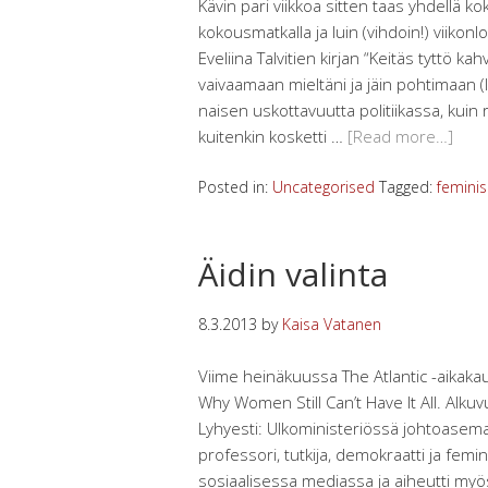
Kävin pari viikkoa sitten taas yhdellä 
kokousmatkalla ja luin (vihdoin!) viikon
Eveliina Talvitien kirjan “Keitäs tyttö kahv
vaivaamaan mieltäni ja jäin pohtimaan 
naisen uskottavuutta politiikassa, kuin 
kuitenkin kosketti …
[Read more…]
Posted in:
Uncategorised
Tagged:
femini
Äidin valinta
8.3.2013
by
Kaisa Vatanen
Viime heinäkuussa The Atlantic -aikakaus
Why Women Still Can’t Have It All. Alkuv
Lyhyesti: Ulkoministeriössä johtoase
professori, tutkija, demokraatti ja feminis
sosiaalisessa mediassa ja aiheutti m