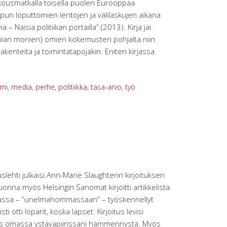
kokousmatkalla toisella puolen Eurooppaa
lopun loputtomien lentojen ja välilaskujen aikana
ia – Naisia politiikan portailla” (2013). Kirja jäi
(liian monien) omien kokemusten pohjalta niin
rakenteita ja toimintatapojakin. Eniten kirjassa
smi
,
media
,
perhe
,
politiikka
,
tasa-arvo
,
työ
lehti julkaisi Ann-Marie Slaughterin kirjoituksen
uonna myös Helsingin Sanomat kirjoitti artikkelista.
massa – “unelmahommassaan” – työskennellyt
ti otti loparit, koska lapset. Kirjoitus levisi
yös omassa ystäväpiirissäni hämmennystä. Myös